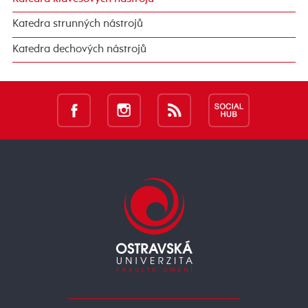
Katedra strunných nástrojů
Katedra dechových nástrojů