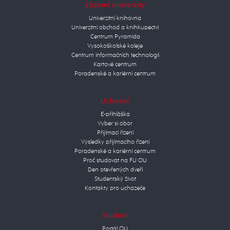
Zázemí univerzity
Univerzitní knihovna
Univerzitní obchod a knihkupectví
Centrum Pyramida
Vysokoškolské koleje
Centrum informačních technologií
Kartové centrum
Poradenské a kariérní centrum
Uchazeč
E-přihláška
Vyber si obor
Přijímací řízení
Výsledky přijímacího řízení
Poradenské a kariérní centrum
Proč studovat na FU OU
Den otevřených dveří
Studentský život
Kontakty pro uchazeče
Student
Portál OU