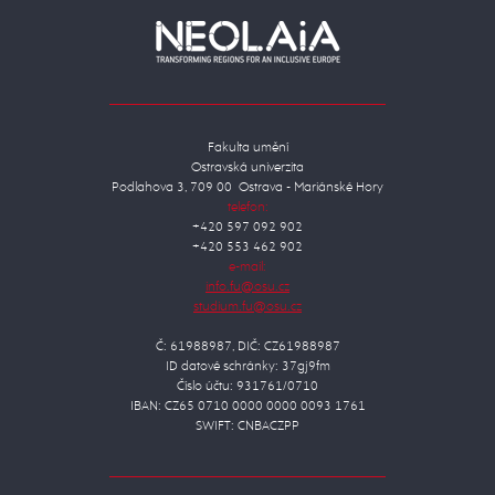
Fakulta umění
Ostravská univerzita
Podlahova 3, 709 00 Ostrava - Mariánské Hory
telefon:
+420 597 092 902
+420 553 462 902
e-mail:
Č: 61988987, DIČ: CZ61988987
ID datové schránky: 37gj9fm
Číslo účtu: 931761/0710
IBAN: CZ65 0710 0000 0000 0093 1761
SWIFT: CNBACZPP