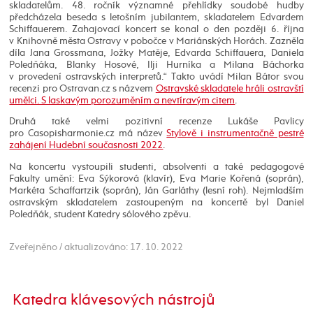
skladatelům. 48. ročník významné přehlídky soudobé hudby
předcházela beseda s letošním jubilantem, skladatelem Edvardem
Schiffauerem. Zahajovací koncert se konal o den později 6. října
v Knihovně města Ostravy v pobočce v Mariánských Horách. Zazněla
díla Jana Grossmana, Jožky Matěje, Edvarda Schiffauera, Daniela
Poledňáka, Blanky Hosové, Ilji Hurníka a Milana Báchorka
v provedení ostravských interpretů.“ Takto uvádí Milan Bátor svou
recenzi pro Ostravan.cz s názvem
Ostravské skladatele hráli ostravští
umělci. S laskavým porozuměním a nevtíravým citem
.
Druhá také velmi pozitivní recenze Lukáše Pavlicy
pro Casopisharmonie.cz má název
Stylově i instrumentačně pestré
zahájení Hudební současnosti 2022
.
Na koncertu vystoupili studenti, absolventi a také pedagogové
Fakulty umění: Eva Sýkorová (klavír), Eva Marie Kořená (soprán),
Markéta Schaffartzik (soprán), Ján Garláthy (lesní roh). Nejmladším
ostravským skladatelem zastoupeným na koncertě byl Daniel
Poledňák, student Katedry sólového zpěvu.
Zveřejněno / aktualizováno: 17. 10. 2022
Katedra klávesových nástrojů