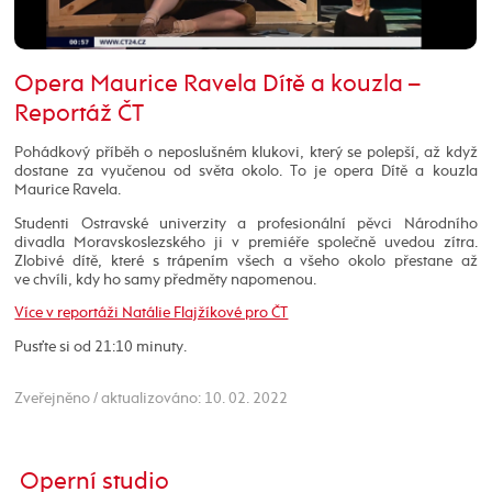
Opera Maurice Ravela Dítě a kouzla –
Reportáž ČT
Pohádkový příběh o neposlušném klukovi, který se polepší, až když
dostane za vyučenou od světa okolo. To je opera Dítě a kouzla
Maurice Ravela.
Studenti Ostravské univerzity a profesionální pěvci Národního
divadla Moravskoslezského ji v premiéře společně uvedou zítra.
Zlobivé dítě, které s trápením všech a všeho okolo přestane až
ve chvíli, kdy ho samy předměty napomenou.
Více v reportáži Natálie Flajžíkové pro ČT
Pusťte si od 21:10 minuty.
Zveřejněno / aktualizováno: 10. 02. 2022
Operní studio