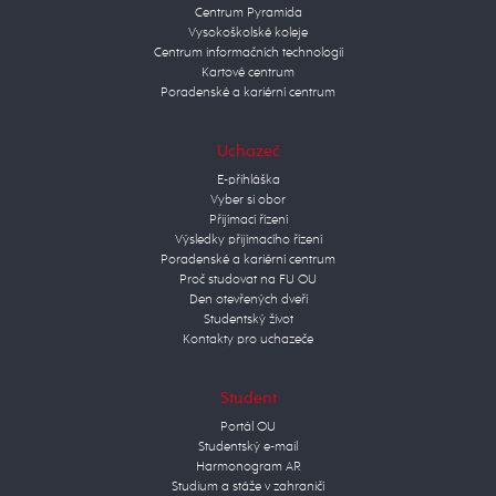
Centrum Pyramida
Vysokoškolské koleje
Centrum informačních technologií
Kartové centrum
Poradenské a kariérní centrum
Uchazeč
E-přihláška
Vyber si obor
Přijímací řízení
Výsledky přijímacího řízení
Poradenské a kariérní centrum
Proč studovat na FU OU
Den otevřených dveří
Studentský život
Kontakty pro uchazeče
Student
Portál OU
Studentský e-mail
Harmonogram AR
Studium a stáže v zahraničí