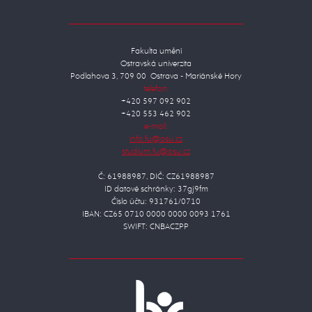
Fakulta umění
Ostravská univerzita
Podlahova 3, 709 00 Ostrava - Mariánské Hory
telefon:
+420 597 092 902
+420 553 462 902
e-mail:
Č: 61988987, DIČ: CZ61988987
ID datové schránky: 37gj9fm
Číslo účtu: 931761/0710
IBAN: CZ65 0710 0000 0000 0093 1761
SWIFT: CNBACZPP