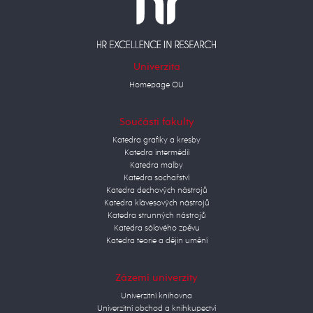
Univerzita
Homepage OU
Součásti fakulty
Katedra grafiky a kresby
Katedra intermédií
Katedra malby
Katedra sochařství
Katedra dechových nástrojů
Katedra klávesových nástrojů
Katedra strunných nástrojů
Katedra sólového zpěvu
Katedra teorie a dějin umění
Zázemí univerzity
Univerzitní knihovna
Univerzitní obchod a knihkupectví